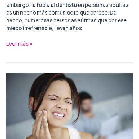
embargo, la fobia al dentista en personas adultas
es un hecho más común de lo que parece. De
hecho, numerosas personas afirman que por ese
miedo irrefrenable, llevan años
Leer más »
Quitar
las
muelas
del
juicio
¿sí
o
no?