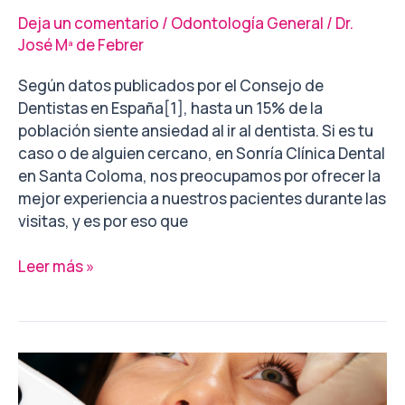
Deja un comentario
/
Odontología General
/
Dr.
José Mª de Febrer
Según datos publicados por el Consejo de
Dentistas en España[1], hasta un 15% de la
población siente ansiedad al ir al dentista. Si es tu
caso o de alguien cercano, en Sonría Clínica Dental
en Santa Coloma, nos preocupamos por ofrecer la
mejor experiencia a nuestros pacientes durante las
visitas, y es por eso que
Leer más »
Sellado
dental: