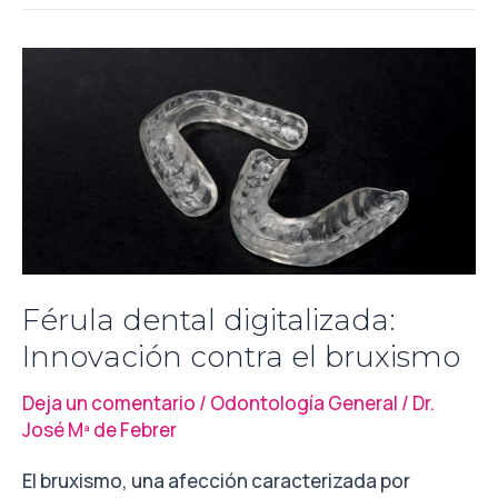
Férula
dental
digitalizada:
Innovación
contra
el
bruxismo
Férula dental digitalizada:
Innovación contra el bruxismo
Deja un comentario
/
Odontología General
/
Dr.
José Mª de Febrer
El bruxismo, una afección caracterizada por