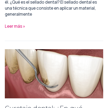
él. ¿Qué es el sellado dental? El sellado dental es
una técnica que consiste en aplicar un material,
generalmente
Leer más »
Curetaje
dental:
¿En
qué
consiste?