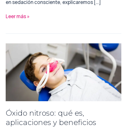
en sedación consciente, explicaremos […]
Leer más »
Óxido
nitroso:
qué
es,
aplicaciones
y
beneficios
Óxido nitroso: qué es,
aplicaciones y beneficios