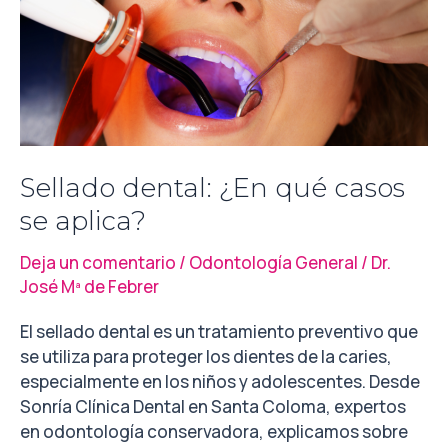
¿En
qué
casos
se
aplica?
Sellado dental: ¿En qué casos
se aplica?
Deja un comentario
/
Odontología General
/
Dr.
José Mª de Febrer
El sellado dental es un tratamiento preventivo que
se utiliza para proteger los dientes de la caries,
especialmente en los niños y adolescentes. Desde
Sonría Clínica Dental en Santa Coloma, expertos
en odontología conservadora, explicamos sobre