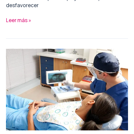
desfavorecer
Leer más »
QUÉ
ES
EL
BRUXISMO:
CAUSAS,
SÍNTOMAS
Y
REMEDIOS