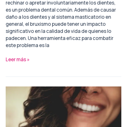
rechinar o apretar involuntariamente los dientes,
es un problema dental común. Además de causar
daño a los dientes y al sistema masticatorio en
general, el bruxismo puede tener un impacto
significativo en la calidad de vida de quienes lo
padecen. Una herramienta eficaz para combatir
este problema es la
Leer más »
¿Cómo
realizar
una
higiene
dental
correcta?