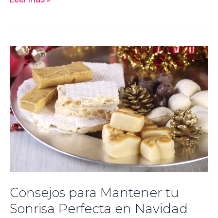
Consejos
para
Mantener
tu
Sonrisa
Perfecta
en
Navidad
Consejos para Mantener tu
Sonrisa Perfecta en Navidad