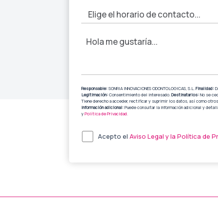
Responsable:
SONRIA INNOVACIONES ODONTOLOGICAS, S.L.
Finalidad:
Da
Legitimación:
Consentimiento del interesado.
Destinatarios:
No se ced
Tiene derecho a acceder, rectificar y suprimir los datos, así como otro
Información adicional:
Puede consultar la información adicional y detal
y
Política de Privacidad.
Acepto el
Aviso Legal y la
Política de P