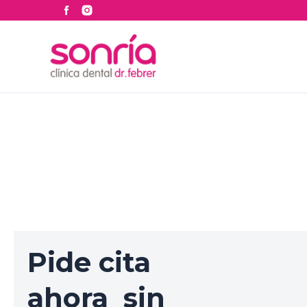
Ir
al
contenido
Pide cita
ahora sin