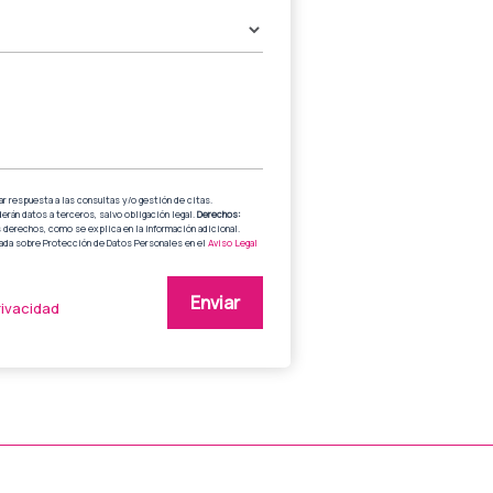
r respuesta a las consultas y/o gestión de citas.
erán datos a terceros, salvo obligación legal.
Derechos:
s derechos, como se explica en la información adicional.
lada sobre Protección de Datos Personales en el
Aviso Legal
rivacidad