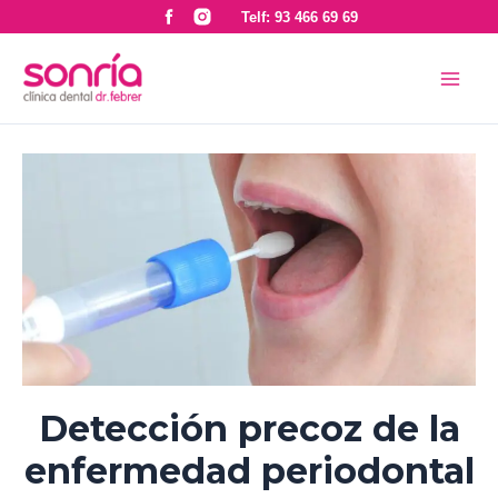
Ir
Navegación
Telf: 93 466 69 69
al
de
Mai
contenido
entradas
Men
Detección precoz de la
enfermedad periodontal